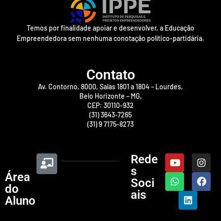
Temos por finalidade apoiar e desenvolver, a Educação
Empreendedora sem nenhuma conotação político-partidária.
Contato
Av. Contorno, 8000, Salas 1801 a 1804 – Lourdes,
Belo Horizonte – MG,
CEP: 30110-932
(31) 3643-7265
(31) 9 7175-8273
Rede
s
Área
Soci
do
ais
Aluno