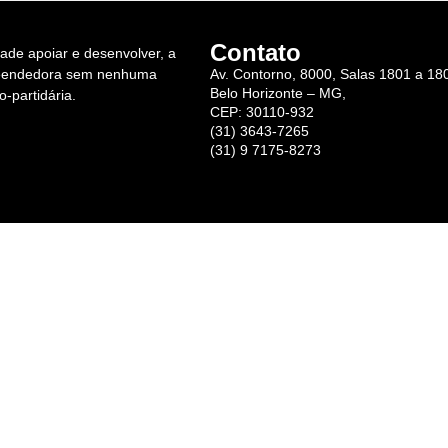
Contato
dade apoiar e desenvolver, a
eendedora sem nenhuma
Av. Contorno, 8000, Salas 1801 a 18
Belo Horizonte – MG,
o-partidária.
CEP: 30110-932
(31) 3643-7265
(31) 9 7175-8273