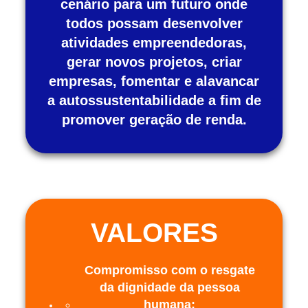
cenário para um futuro onde
todos possam desenvolver
atividades empreendedoras,
gerar novos projetos, criar
empresas, fomentar e alavancar
a autossustentabilidade a fim de
promover geração de renda.
VALORES
Compromisso com o resgate
da dignidade da pessoa
humana;